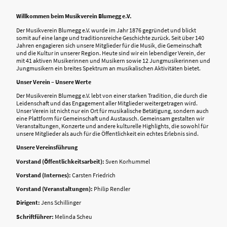
Willkommen beim Musikverein Blumegg e.V.
Der Musikverein Blumegg e.V. wurde im Jahr 1876 gegründet und blickt
somit auf eine lange und traditionsreiche Geschichte zurück. Seit über 140
Jahren engagieren sich unsere Mitglieder für die Musik, die Gemeinschaft
und die Kultur in unserer Region. Heute sind wir ein lebendiger Verein, der
mit 41 aktiven Musikerinnen und Musikern sowie 12 Jungmusikerinnen und
Jungmusikern ein breites Spektrum an musikalischen Aktivitäten bietet.
Unser Verein – Unsere Werte
Der Musikverein Blumegg e.V. lebt von einer starken Tradition, die durch die
Leidenschaft und das Engagement aller Mitglieder weitergetragen wird.
Unser Verein ist nicht nur ein Ort für musikalische Betätigung, sondern auch
eine Plattform für Gemeinschaft und Austausch. Gemeinsam gestalten wir
Veranstaltungen, Konzerte und andere kulturelle Highlights, die sowohl für
unsere Mitglieder als auch für die Öffentlichkeit ein echtes Erlebnis sind.
Unsere Vereinsführung
Vorstand (Öffentlichkeitsarbeit):
Sven Korhummel
Vorstand (Internes):
Carsten Friedrich
Vorstand (Veranstaltungen):
Philip Rendler
Dirigent:
Jens Schillinger
Schriftführer:
Melinda Scheu