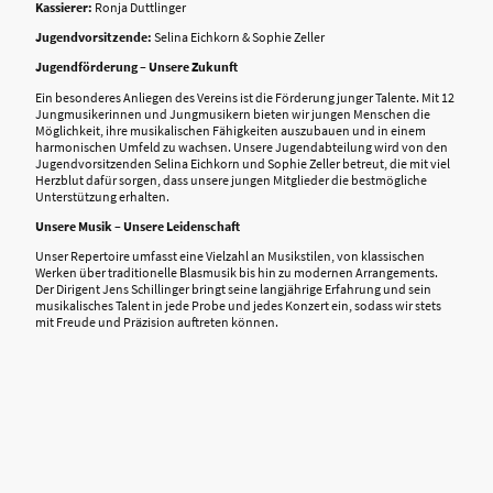
Kassierer:
Ronja Duttlinger
Jugendvorsitzende:
Selina Eichkorn & Sophie Zeller
Jugendförderung – Unsere Zukunft
Ein besonderes Anliegen des Vereins ist die Förderung junger Talente. Mit 12
Jungmusikerinnen und Jungmusikern bieten wir jungen Menschen die
Möglichkeit, ihre musikalischen Fähigkeiten auszubauen und in einem
harmonischen Umfeld zu wachsen. Unsere Jugendabteilung wird von den
Jugendvorsitzenden Selina Eichkorn und Sophie Zeller betreut, die mit viel
Herzblut dafür sorgen, dass unsere jungen Mitglieder die bestmögliche
Unterstützung erhalten.
Unsere Musik – Unsere Leidenschaft
Unser Repertoire umfasst eine Vielzahl an Musikstilen, von klassischen
Werken über traditionelle Blasmusik bis hin zu modernen Arrangements.
Der Dirigent Jens Schillinger bringt seine langjährige Erfahrung und sein
musikalisches Talent in jede Probe und jedes Konzert ein, sodass wir stets
mit Freude und Präzision auftreten können.