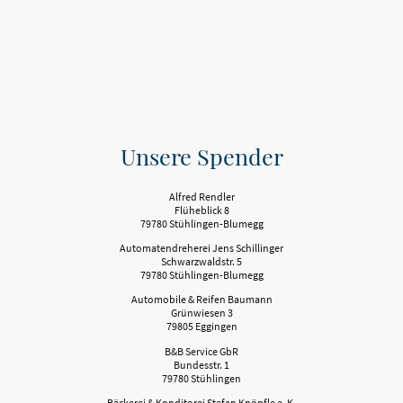
Unsere Spender
Alfred Rendler
Flüheblick 8
79780 Stühlingen-Blumegg
Automatendreherei Jens Schillinger
Schwarzwaldstr. 5
79780 Stühlingen-Blumegg
Automobile & Reifen Baumann
Grünwiesen 3
79805 Eggingen
B&B Service GbR
Bundesstr. 1
79780 Stühlingen
Bäckerei & Konditorei Stefan Knöpfle e. K.