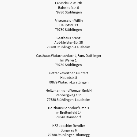
Fahrschule Würth
Bahnhofstr. 6
79780 Stühlingen
Friseursalon Willin
Hauptstr. 13
79780 Stühlingen
Gasthaus Kranz
Abt-Meister-Str. 35
79780 Stühlingen-Lausheim
Gasthaus Wutachschlucht, Fam. Duttlinger
Im Weiler 1
79780 Stühlingen
Getränkevertrieb Güntert
Hauptstr. 8
79879 Wutach-Ewattingen
Heitzmann und Wenzel GmbH
Rebbergweg 10b
79780 Stühlingen-Lausheim
Holzhaus Bonndorf GmbH
Im Breitenfeld 14
79848 Bonndorf
KFZ Joachim Rendler
Burgweg 6
79780 Stühlingen-Blumegg