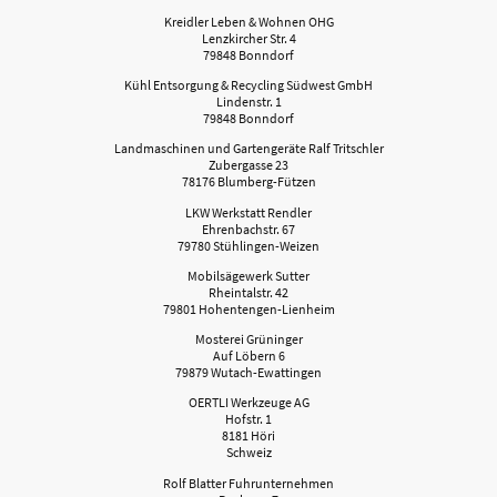
Kreidler Leben & Wohnen OHG
Lenzkircher Str. 4
79848 Bonndorf
Kühl Entsorgung & Recycling Südwest GmbH
Lindenstr. 1
79848 Bonndorf
Landmaschinen und Gartengeräte Ralf Tritschler
Zubergasse 23
78176 Blumberg-Fützen
LKW Werkstatt Rendler
Ehrenbachstr. 67
79780 Stühlingen-Weizen
Mobilsägewerk Sutter
Rheintalstr. 42
79801 Hohentengen-Lienheim
Mosterei Grüninger
Auf Löbern 6
79879 Wutach-Ewattingen
OERTLI Werkzeuge AG
Hofstr. 1
8181 Höri
Schweiz
Rolf Blatter Fuhrunternehmen