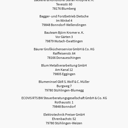
Tevesstr. 60
78176 Blumberg
Bagger- und Forstbetrieb Dietsche
Im Winkel 4
79848 Bonndorf-Wellendingen
Bauteam Björn Kromer e. K.
Vor Gärten 3
79879 Wutach-Ewattingen
Bäurer Großküchenservice GmbH & Co. KG
Raiffeisenstr. 64
78166 Donaueschingen
Blum Metallverarbeitung GmbH
Am Kanal 12
79805 Eggingen
Blumeninsel GbR S. Wolf & C. Müller
Burgweg 7
79780 Stühlingen-Blumegg
ECOVIS RTS BW Steuerberatungsgesellschaft GmbH & Co. KG
Rothausstr. 1
79848 Bonndorf
Elektrotechnik Preiser GmbH
Ehrenbachstr. 52
79780 Stühlingen-Weizen