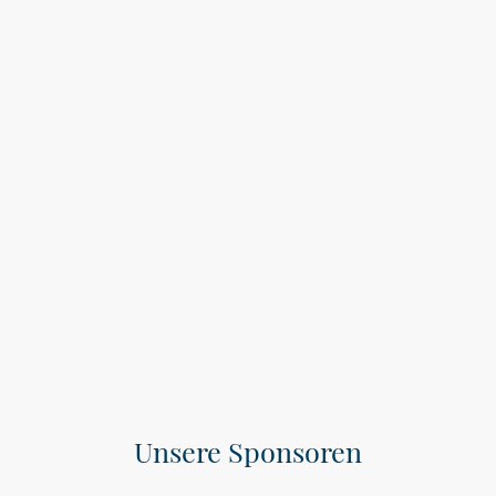
Ein herzliches Dankeschön
für die großzügige
Unterstützung unseres
Bezirksmusikfests 2026!
Unsere Sponsoren