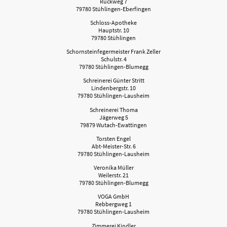
Ruckweg 7
79780 Stühlingen-Eberfingen
Schloss-Apotheke
Hauptstr. 10
79780 Stühlingen
Schornsteinfegermeister Frank Zeller
Schulstr. 4
79780 Stühlingen-Blumegg
Schreinerei Günter Stritt
Lindenbergstr. 10
79780 Stühlingen-Lausheim
Schreinerei Thoma
Jägerweg 5
79879 Wutach-Ewattingen
Torsten Engel
Abt-Meister-Str. 6
79780 Stühlingen-Lausheim
Veronika Müller
Weilerstr. 21
79780 Stühlingen-Blumegg
VOGA GmbH
Rebbergweg 1
79780 Stühlingen-Lausheim
Zimmerei Kindler